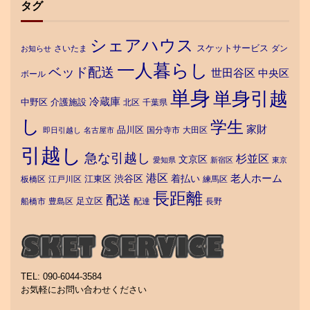
タグ
シェアハウス
スケットサービス
さいたま
ダン
お知らせ
一人暮らし
ベッド配送
世田谷区
中央区
ボール
単身
単身引越
冷蔵庫
中野区
介護施設
北区
千葉県
し
学生
家財
品川区
国分寺市
大田区
即日引越し
名古屋市
引越し
急な引越し
杉並区
文京区
愛知県
新宿区
東京
港区
老人ホーム
渋谷区
着払い
江東区
板橋区
江戸川区
練馬区
長距離
配送
足立区
船橋市
豊島区
配達
長野
TEL: 090-6044-3584
お気軽にお問い合わせください