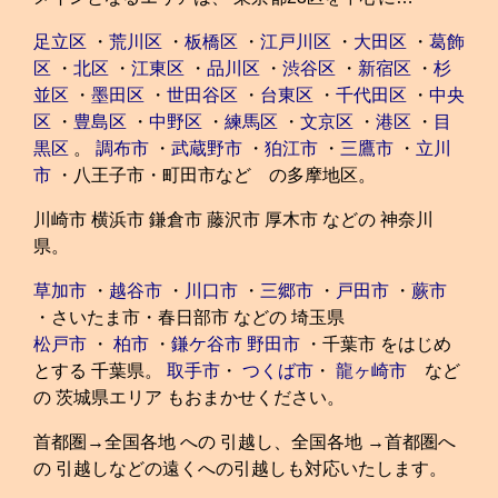
足立区
・
荒川区
・
板橋区
・
江戸川区
・
大田区
・
葛飾
区
・
北区
・
江東区
・
品川区
・
渋谷区
・
新宿区
・
杉
並区
・
墨田区
・
世田谷区
・
台東区
・
千代田区
・
中央
区
・
豊島区
・
中野区
・
練馬区
・
文京区
・
港区
・
目
黒区
。
調布市
・
武蔵野市
・
狛江市
・
三鷹市
・
立川
市
・八王子市・町田市など の多摩地区。
川崎市 横浜市 鎌倉市 藤沢市 厚木市 などの 神奈川
県。
草加市
・
越谷市
・
川口市
・
三郷市
・
戸田市
・
蕨市
・さいたま市・春日部市 などの 埼玉県
松戸市
・
柏市
・
鎌ケ谷市
野田市
・千葉市 をはじめ
とする 千葉県。
取手市
・
つくば市
・
龍ヶ崎市
など
の 茨城県エリア もおまかせください。
首都圏→全国各地 への 引越し、全国各地 →首都圏へ
の 引越しなどの遠くへの引越しも対応いたします。