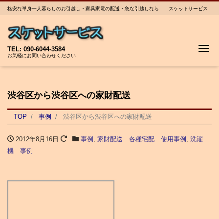
格安な単身一人暮らしのお引越し・家具家電の配送・急な引越しなら スケットサービス
Me
TEL: 090-6044-3584
お気軽にお問い合わせください
渋谷区から渋谷区への家財配送
TOP
事例
渋谷区から渋谷区への家財配送
2012年8月16日
事例
,
家財配送 各種宅配 使用事例
,
洗濯
機 事例