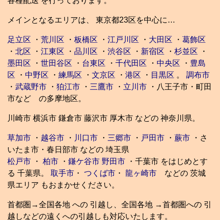
各種配送 を行っております。
メインとなるエリアは、 東京都23区を中心に…
足立区
・
荒川区
・
板橋区
・
江戸川区
・
大田区
・
葛飾区
・
北区
・
江東区
・
品川区
・
渋谷区
・
新宿区
・
杉並区
・
墨田区
・
世田谷区
・
台東区
・
千代田区
・
中央区
・
豊島
区
・
中野区
・
練馬区
・
文京区
・
港区
・
目黒区
。
調布市
・
武蔵野市
・
狛江市
・
三鷹市
・
立川市
・八王子市・町田
市など の多摩地区。
川崎市 横浜市 鎌倉市 藤沢市 厚木市 などの 神奈川県。
草加市
・
越谷市
・
川口市
・
三郷市
・
戸田市
・
蕨市
・さ
いたま市・春日部市 などの 埼玉県
松戸市
・
柏市
・
鎌ケ谷市
野田市
・千葉市 をはじめとす
る 千葉県。
取手市
・
つくば市
・
龍ヶ崎市
などの 茨城
県エリア もおまかせください。
首都圏→全国各地 への 引越し、全国各地 →首都圏への 引
越しなどの遠くへの引越しも対応いたします。