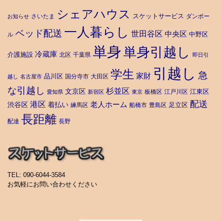
シェアハウス
スケットサービス
さいたま
ダンボー
お知らせ
一人暮らし
ベッド配送
世田谷区
中央区
中野区
ル
単身
単身引越し
冷蔵庫
介護施設
北区
千葉県
即日引
引越し
学生
急
家財
品川区
国分寺市
大田区
越し
名古屋市
な引越し
杉並区
文京区
江東区
板橋区
江戸川区
愛知県
新宿区
東京
配送
港区
老人ホーム
渋谷区
着払い
足立区
練馬区
船橋市
豊島区
長距離
配達
長野
TEL: 090-6044-3584
お気軽にお問い合わせください