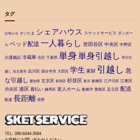
タグ
シェアハウス
スケットサービス
さいたま
ダンボー
お知らせ
一人暮らし
ベッド配送
世田谷区
中央区
中野区
ル
単身
単身引越し
冷蔵庫
介護施設
北区
千葉県
即日引
引越し
学生
急
家財
品川区
国分寺市
大田区
越し
名古屋市
な引越し
杉並区
文京区
江東区
板橋区
江戸川区
愛知県
新宿区
東京
配送
港区
老人ホーム
渋谷区
着払い
足立区
練馬区
船橋市
豊島区
長距離
配達
長野
TEL: 090-6044-3584
お気軽にお問い合わせください