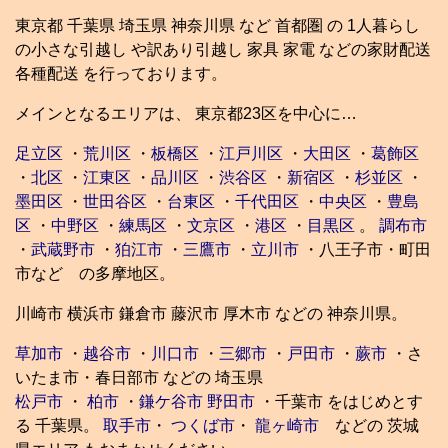
東京都 千葉県 埼玉県 神奈川県 など 首都圏 の 1人暮らし
の小さな引越し や訳あり引越し 家具 家電 などの家財配送
各種配送 を行っております。
メインとなるエリアは、 東京都23区を中心に…
足立区
・
荒川区
・
板橋区
・
江戸川区
・
大田区
・
葛飾区
・
北区
・
江東区
・
品川区
・
渋谷区
・
新宿区
・
杉並区
・
墨田区
・
世田谷区
・
台東区
・
千代田区
・
中央区
・
豊島
区
・
中野区
・
練馬区
・
文京区
・
港区
・
目黒区
。
調布市
・
武蔵野市
・
狛江市
・
三鷹市
・
立川市
・八王子市・町田
市など の多摩地区。
川崎市 横浜市 鎌倉市 藤沢市 厚木市 などの 神奈川県。
草加市
・
越谷市
・
川口市
・
三郷市
・
戸田市
・
蕨市
・さ
いたま市・春日部市 などの 埼玉県
松戸市
・
柏市
・
鎌ケ谷市
野田市
・千葉市 をはじめとす
る 千葉県。
取手市
・
つくば市
・
龍ヶ崎市
などの 茨城