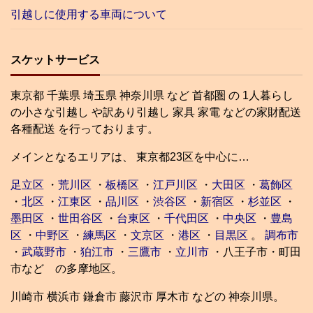
引越しに使用する車両について
スケットサービス
東京都 千葉県 埼玉県 神奈川県 など 首都圏 の 1人暮らし
の小さな引越し や訳あり引越し 家具 家電 などの家財配送
各種配送 を行っております。
メインとなるエリアは、 東京都23区を中心に…
足立区
・
荒川区
・
板橋区
・
江戸川区
・
大田区
・
葛飾区
・
北区
・
江東区
・
品川区
・
渋谷区
・
新宿区
・
杉並区
・
墨田区
・
世田谷区
・
台東区
・
千代田区
・
中央区
・
豊島
区
・
中野区
・
練馬区
・
文京区
・
港区
・
目黒区
。
調布市
・
武蔵野市
・
狛江市
・
三鷹市
・
立川市
・八王子市・町田
市など の多摩地区。
川崎市 横浜市 鎌倉市 藤沢市 厚木市 などの 神奈川県。