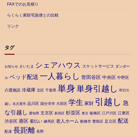
FAXでのお見積り
らくらく家財宅急便との比較
リンク
タグ
シェアハウス
スケットサービス
さいたま
ダンボー
お知らせ
一人暮らし
ベッド配送
世田谷区
中央区
中野区
ル
単身
単身引越し
冷蔵庫
介護施設
北区
千葉県
即日引
引越し
学生
急
家財
品川区
国分寺市
大田区
越し
名古屋市
な引越し
杉並区
文京区
江東区
板橋区
江戸川区
愛知県
新宿区
東京
配送
港区
老人ホーム
渋谷区
着払い
足立区
練馬区
船橋市
豊島区
長距離
配達
長野