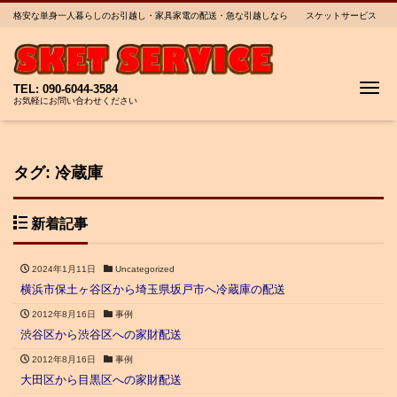
格安な単身一人暮らしのお引越し・家具家電の配送・急な引越しなら スケットサービス
Me
TEL: 090-6044-3584
お気軽にお問い合わせください
タグ:
冷蔵庫
新着記事
2024年1月11日
Uncategorized
横浜市保土ヶ谷区から埼玉県坂戸市へ冷蔵庫の配送
2012年8月16日
事例
渋谷区から渋谷区への家財配送
2012年8月16日
事例
大田区から目黒区への家財配送