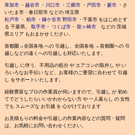
草加市
・
越谷市
・
川口市
・
三郷市
・
戸田市
・
蕨市
・さ
いたま市・春日部市 などの 埼玉県
松戸市
・
柏市
・
鎌ケ谷市
野田市
・千葉市 をはじめとす
る 千葉県。
取手市
・
つくば市
・
龍ヶ崎市
などの 茨城
県エリア もおまかせください。
首都圏→全国各地 への 引越し、全国各地 →首都圏への 引
越しなどの遠くへの引越しも対応いたします。
引越し に伴う、不用品の処分 や エアコンの取外し や い
ろいろなお手伝い など、お客様のご要望に合わせて 引越
し をサポートいたします。
経験豊富なプロの作業員が伺いますので、引越し が 初め
てでどうしたらいいかわからない方 や 一人暮らし の 女性
でも スムーズな お引越 を 心がけております
お見積もりの料金や引越しの作業内容などの質問・疑問
は、お気軽にお問い合わせください。