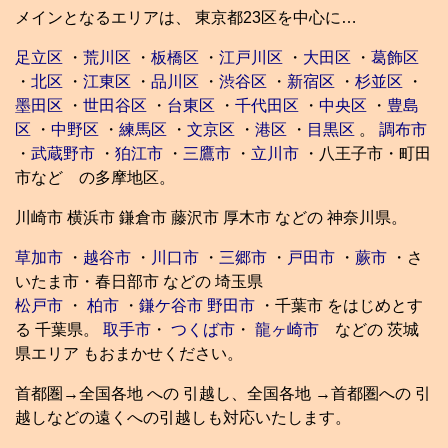
メインとなるエリアは、 東京都23区を中心に…
足立区
・
荒川区
・
板橋区
・
江戸川区
・
大田区
・
葛飾区
・
北区
・
江東区
・
品川区
・
渋谷区
・
新宿区
・
杉並区
・
墨田区
・
世田谷区
・
台東区
・
千代田区
・
中央区
・
豊島
区
・
中野区
・
練馬区
・
文京区
・
港区
・
目黒区
。
調布市
・
武蔵野市
・
狛江市
・
三鷹市
・
立川市
・八王子市・町田
市など の多摩地区。
川崎市 横浜市 鎌倉市 藤沢市 厚木市 などの 神奈川県。
草加市
・
越谷市
・
川口市
・
三郷市
・
戸田市
・
蕨市
・さ
いたま市・春日部市 などの 埼玉県
松戸市
・
柏市
・
鎌ケ谷市
野田市
・千葉市 をはじめとす
る 千葉県。
取手市
・
つくば市
・
龍ヶ崎市
などの 茨城
県エリア もおまかせください。
首都圏→全国各地 への 引越し、全国各地 →首都圏への 引
越しなどの遠くへの引越しも対応いたします。