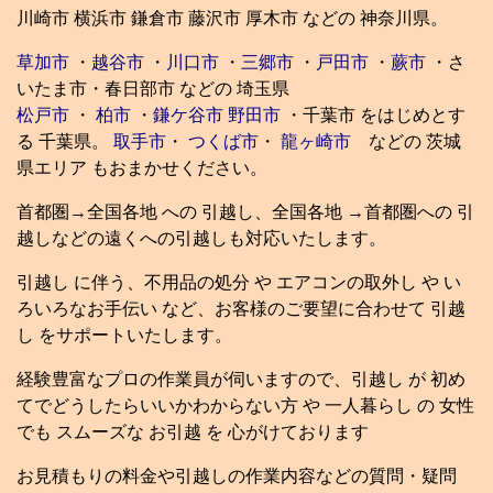
川崎市 横浜市 鎌倉市 藤沢市 厚木市 などの 神奈川県。
草加市
・
越谷市
・
川口市
・
三郷市
・
戸田市
・
蕨市
・さ
いたま市・春日部市 などの 埼玉県
松戸市
・
柏市
・
鎌ケ谷市
野田市
・千葉市 をはじめとす
る 千葉県。
取手市
・
つくば市
・
龍ヶ崎市
などの 茨城
県エリア もおまかせください。
首都圏→全国各地 への 引越し、全国各地 →首都圏への 引
越しなどの遠くへの引越しも対応いたします。
引越し に伴う、不用品の処分 や エアコンの取外し や い
ろいろなお手伝い など、お客様のご要望に合わせて 引越
し をサポートいたします。
経験豊富なプロの作業員が伺いますので、引越し が 初め
てでどうしたらいいかわからない方 や 一人暮らし の 女性
でも スムーズな お引越 を 心がけております
お見積もりの料金や引越しの作業内容などの質問・疑問