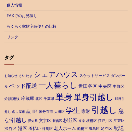
個人情報
FAXでのお見積り
らくらく家財宅急便との比較
リンク
タグ
シェアハウス
スケットサービス
さいたま
ダンボー
お知らせ
一人暮らし
ベッド配送
世田谷区
中央区
中野区
ル
単身
単身引越し
冷蔵庫
介護施設
北区
千葉県
即日引
引越し
学生
急
家財
品川区
国分寺市
大田区
越し
名古屋市
な引越し
杉並区
文京区
江東区
板橋区
江戸川区
愛知県
新宿区
東京
配送
港区
老人ホーム
渋谷区
着払い
足立区
練馬区
船橋市
豊島区