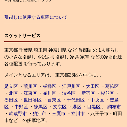
引越しに使用する車両について
スケットサービス
東京都 千葉県 埼玉県 神奈川県 など 首都圏 の 1人暮らし
の小さな引越し や訳あり引越し 家具 家電 などの家財配送
各種配送 を行っております。
メインとなるエリアは、 東京都23区を中心に…
足立区
・
荒川区
・
板橋区
・
江戸川区
・
大田区
・
葛飾区
・
北区
・
江東区
・
品川区
・
渋谷区
・
新宿区
・
杉並区
・
墨田区
・
世田谷区
・
台東区
・
千代田区
・
中央区
・
豊島
区
・
中野区
・
練馬区
・
文京区
・
港区
・
目黒区
。
調布市
・
武蔵野市
・
狛江市
・
三鷹市
・
立川市
・八王子市・町田
市など の多摩地区。