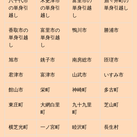
八千代市
木更津市
富里市の
酒々井町の
の単身引
の単身引
単身引越
単身引越し
越し
越し
し
香取市の
富里市の
鴨川市
勝浦市
単身引越
単身引越
し
し
旭市
銚子市
南房総市
匝瑳市
君津市
富津市
山武市
いすみ市
館山市
栄町
神崎町
多古町
東庄町
大網白里
九十九里
芝山町
町
町
横芝光町
一ノ宮町
睦沢町
長生村