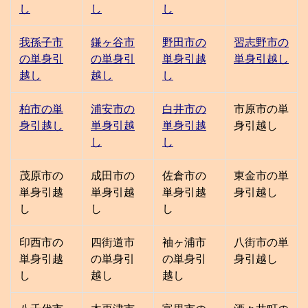
し
し
し
我孫子市
鎌ヶ谷市
野田市の
習志野市の
の単身引
の単身引
単身引越
単身引越し
越し
越し
し
柏市の単
浦安市の
白井市の
市原市の単
身引越し
単身引越
単身引越
身引越し
し
し
茂原市の
成田市の
佐倉市の
東金市の単
単身引越
単身引越
単身引越
身引越し
し
し
し
印西市の
四街道市
袖ヶ浦市
八街市の単
単身引越
の単身引
の単身引
身引越し
し
越し
越し