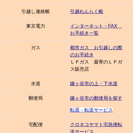
引越し連絡帳
引越れんらく帳
東京電力
インターネット・FAX
お手続き一覧
ガス
都市ガス お引越しの際
のお手続き
ＬＰガス 最寄のＬＰガ
ス販売店
水道
鎌ヶ谷市の上・下水道
郵便局
鎌ヶ谷市の郵便局を探す
転居・転送サービス
宅配便
クロネコヤマト宅急便転
送サービス